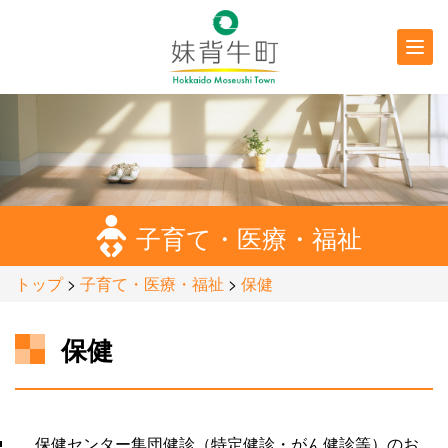
行政情報
防災・
防犯情報
子育て・医療・福祉
トップ
>
子育て・医療・福祉
>
保健
保健
保健センター集団健診（特定健診・がん健診等）のお