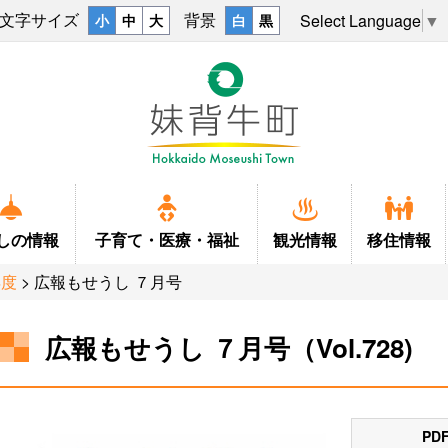
文字サイズ
背景
Select Language
▼
小
中
大
白
黒
しの
情報
子育て・
医療・福祉
観光情報
移住情報
年度
> 広報もせうし ７月号
広報もせうし ７月号（Vol.728)
戸籍
ふるさとマップ
結婚
上下水道
観光情報
キャラクタ
子育て
移住
税金
学校
福祉・介護
ごみ・し尿・墓地
妹背牛温泉ペペル
小中一貫教
施設
P