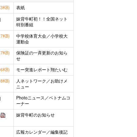
整備検討委員会
13KB)
表紙
農業・商工業
妹背牛町初！！全国ネット
特別番組
07KB)
中学校体育大会／小学校大
運動会
77KB)
保険証の一斉更新のお知ら
せ
46KB)
モー突進レポート翔たいむ
68KB)
人ネットワーク／お助けメ
ニュー
Photoニュース／ベトナムコ
ーナー
妹背牛町のお知らせ
広報カレンダー／編集後記