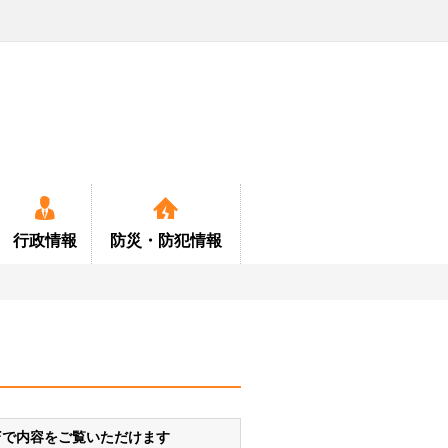
行政情報
防災・
防犯情報
ー
・定住情報
年金
各種計画書等関係
特産品
公園
緊急情報
医療
定住対策
消費生活
お知らせ
お食事・宿泊
消防
保健
町
育検討委員会
ペット
小中学校及町民会館施設
救急
国保
中型バス
DFで内容をご覧いただけます