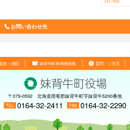
(317KB)
お問い合わせ先
緊急・消防
妹背牛町条例例規集
質問・ご意見
〒079-0592
北海道雨竜郡妹背牛町字妹背牛5200番地
0164-32-2411
0164-32-2290
TEL
FAX