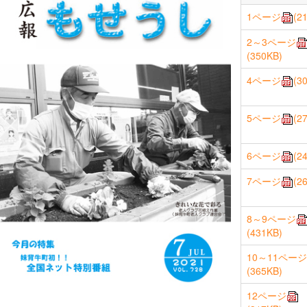
1ページ
(2
町営住宅
栄養士がすすめる一品料
スポーツ施設
理
サークル
2～3ページ
(350KB)
4ページ
(3
5ページ
(2
6ページ
(2
7ページ
(2
8～9ページ
(431KB)
10～11ページ
(365KB)
12ページ