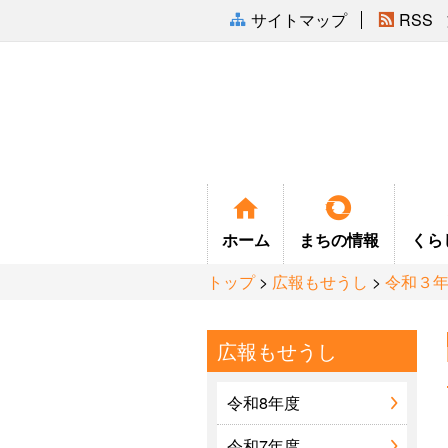
サイトマップ
RSS
ホーム
まちの
情報
くら
トップ
>
広報もせうし
>
令和３
広報もせうし
まちの紹介
令和8年度
ふるさと会
令和7年度