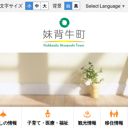
文字サイズ
背景
Select Language
▼
小
中
大
白
黒
しの
情報
子育て・
医療・福祉
観光情報
移住情報