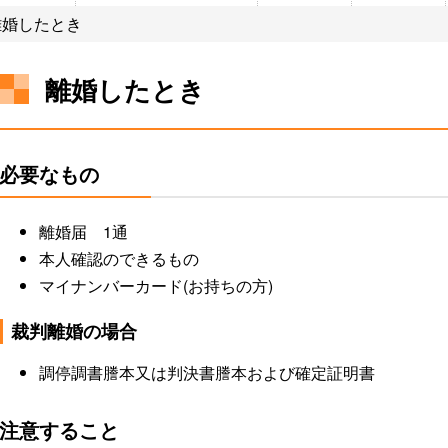
離婚したとき
離婚したとき
戸籍
ふるさとマップ
結婚
上下水道
観光情報
キャラクタ
子育て
移住
必要なもの
税金
学校
福祉・介護
ごみ・し尿・墓地
妹背牛温泉ペペル
小中一貫教
施設
町営住宅
栄養士がすすめる一品料
離婚届 1通
スポーツ施設
理
サークル
本人確認のできるもの
マイナンバーカード(お持ちの方)
裁判離婚の場合
調停調書謄本又は判決書謄本および確定証明書
注意すること