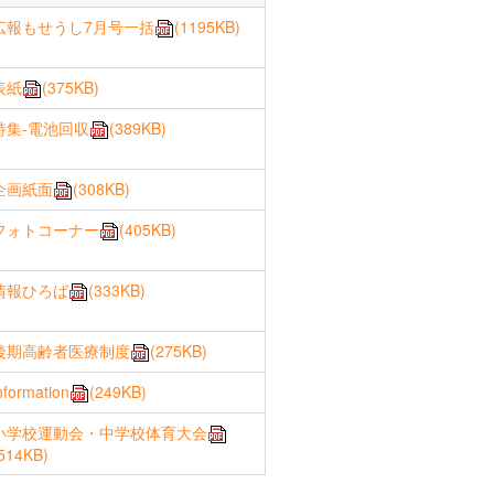
整備検討委員会
広報もせうし7月号一括
(1195KB)
農業・商工業
表紙
(375KB)
特集‐電池回収
(389KB)
企画紙面
(308KB)
フォトコーナー
(405KB)
情報ひろば
(333KB)
後期高齢者医療制度
(275KB)
nformation
(249KB)
小学校運動会・中学校体育大会
514KB)