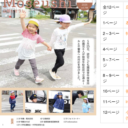
全12ペー
町営住宅
栄養士がすすめる一品料
ジ
スポーツ施設
理
サークル
1ページ
2～3ペー
ジ
4ページ
5～7ペー
ジ
8～9ペー
ジ
10ページ
11ページ
i
12ページ
(