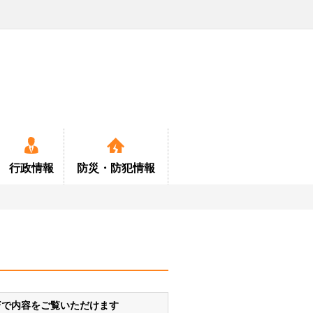
行政情報
防災・
防犯情報
ー
・定住情報
年金
各種計画書等関係
特産品
公園
緊急情報
医療
定住対策
消費生活
お知らせ
お食事・宿泊
消防
保健
町
育検討委員会
ペット
小中学校及町民会館施設
救急
国保
中型バス
DFで内容をご覧いただけます