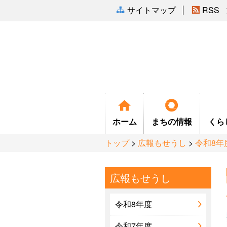
サイトマップ
RSS
ホーム
まちの
情報
くら
トップ
>
広報もせうし
>
令和8年
広報もせうし
まちの紹介
令和8年度
ふるさと会
令和7年度