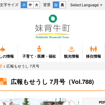
文字サイズ
背景
Select Language
▼
小
中
大
白
黒
しの
情報
子育て・
医療・福祉
観光情報
移住情報
度
> 広報もせうし 7月号
広報もせうし 7月号（Vol.788)
戸籍
ふるさとマップ
結婚
上下水道
観光情報
キャラクタ
子育て
移住
税金
学校
福祉・介護
ごみ・し尿・墓地
妹背牛温泉ペペル
小中一貫教
施設
P