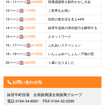
10～11ページ
(409KB)
収穫感謝祭＆創作かかし大会
12ページ
(175KB)
ご長寿をお祝い
13ページ
(336KB)
住民の食生活を支え44年
14ページ
(162KB)
妹背牛温泉の潜在能力を解明する
15ページ
(219KB)
人ネットワーク
16～17ページ
(413KB)
ふれあいステーション
18～19ページ
(316KB)
いんふぉめーしょん／戸籍の窓
20ページ
(422KB)
１歳になりました
お問い合わせ先
妹背牛町役場 企画振興課企画振興グループ
電話 0164-34-8581 FAX 0164-32-2290