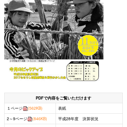
PDFで内容をご覧いただけます
１ページ
(562KB)
表紙
2～9ページ
(846KB)
平成28年度 決算状況