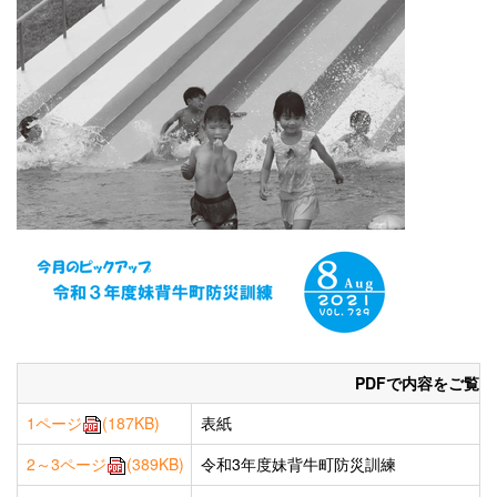
PDFで内容をご覧
1ページ
(187KB)
表紙
2～3ページ
(389KB)
令和3年度妹背牛町防災訓練