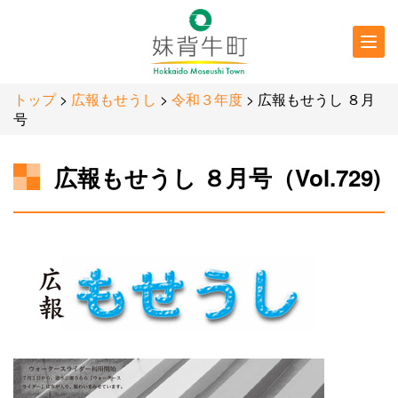
行政情報
防災・
防犯情報
トップ
>
広報もせうし
>
令和３年度
> 広報もせうし ８月
号
広報もせうし ８月号（Vol.729)