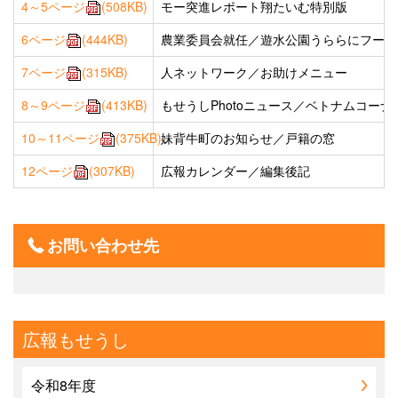
4～5ページ
(508KB)
モー突進レポート翔たいむ特別版
6ページ
(444KB)
農業委員会就任／遊水公園うららにフード
7ページ
(315KB)
人ネットワーク／お助けメニュー
8～9ページ
(413KB)
もせうしPhotoニュース／ベトナムコーナ
10～11ページ
(375KB)
妹背牛町のお知らせ／戸籍の窓
12ページ
(307KB)
広報カレンダー／編集後記
お問い合わせ先
広報もせうし
令和8年度