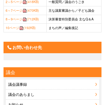
2～5ページ
(418KB)
一般質問／議会のうごき
6～7ページ
(470KB)
主な議案審議から／子ども議会
8～9ページ
(712KB)
決算審査特別委員会 主なQ＆A
10ページ
(192KB)
まちの声／編集後記
お問い合わせ先
議会
議会議事録
議会のあらまし
お知らせ