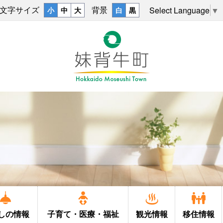
文字サイズ
背景
Select Language
▼
小
中
大
白
黒
しの
情報
子育て・
医療・福祉
観光情報
移住情報