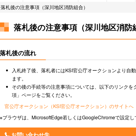
> 落札後の注意事項（深川地区消防組合）
落札後の注意事項（深川地区消防
戸籍
ふるさとマップ
結婚
上下水道
観光情報
キャラクタ
子育て
移住
落札後の流れ
税金
学校
福祉・介護
ごみ・し尿・墓地
妹背牛温泉ペペル
小中一貫教
施設
町営住宅
栄養士がすすめる一品料
入札終了後、落札者にはKSI官公庁オークションより自
スポーツ施設
理
サークル
ます。
その後の手続等の注意事項については、以下のリンクを
項」ページをご覧ください。
官公庁オークション（KSI官公庁オークション）のサイトへ
※ブラウザは、MicrosoftEdge若しくはGoogleChromeで設
お問い合わせ先