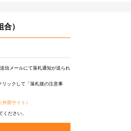
組合）
ー
・定住情報
年金
各種計画書等関係
特産品
公園
緊急情報
医療
定住対策
消費生活
お知らせ
お食事・宿泊
消防
保健
町
育検討委員会
ペット
小中学校及町民会館施設
救急
国保
中型バス
整備検討委員会
動送信メールにて落札通知が送られ
農業・商工業
クリックして「落札後の注意事
（外部サイト）
定してください。